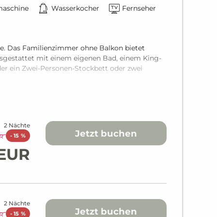
maschine
Wasserkocher
Fernseher
e. Das Familienzimmer ohne Balkon bietet
usgestattet mit einem eigenen Bad, einem King-
r ein Zwei-Personen-Stockbett oder zwei
2 Nächte
Jetzt buchen
-
15 %
R
 EUR
2 Nächte
Jetzt buchen
-
15 %
R