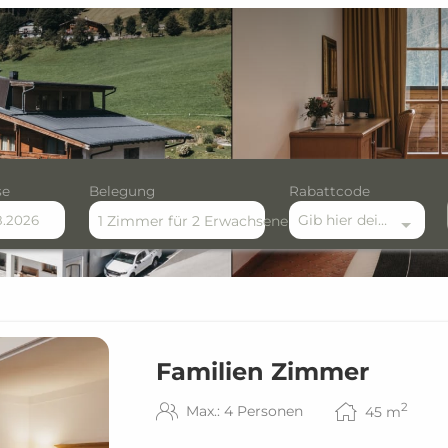
se
Belegung
Rabattcode
Gib hier deinen Rabattcode ein
1 Zimmer
für
2 Erwachsene
re verfügbaren Angebote
Familien Zimmer
2
Max.: 4 Personen
45
m