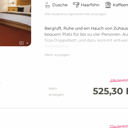
Dusche
Haarföhn
Kaffee
Alle Ausstattungsmerkmale anzeigen
Bergluft, Ruhe und ein Hauch von Zuhaus
bequem Platz für bis zu vier Personen. A
Size-Doppelbett und dazu kommt entwede
4
Einzelbetten.
Mehr anzeigen
618,00 EU
e
525,30
Mehr
anzeigen
734,00 EU