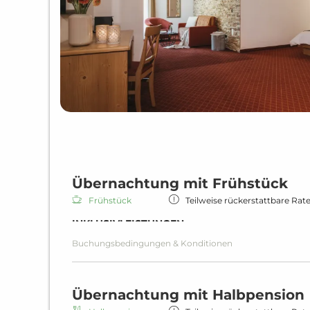
Übernachtung mit Frühstück
Frühstück
Teilweise rückerstattbare Rat
INKLUSIVLEISTUNGEN
Buchungsbedingungen & Konditionen
Übernachtung inklusive Frühstück
Reichhaltiges Frühstücksbuffet
Gratis WLAN in allen Einheiten und Bereichen
Wellnessbereich
Übernachtung mit Halbpension
Beheizter Indoor-Pool